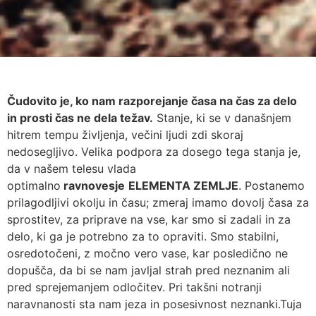
Čudovito je, ko nam razporejanje časa na čas za delo
in prosti čas ne dela težav.
Stanje, ki se v današnjem
hitrem tempu življenja, večini ljudi zdi skoraj
nedosegljivo. Velika podpora za dosego tega stanja je,
da v našem telesu vlada
optimalno
ravnovesje
ELEMENTA ZEMLJE
. Postanemo
prilagodljivi okolju in času; zmeraj imamo dovolj časa za
sprostitev, za priprave na vse, kar smo si zadali in za
delo, ki ga je potrebno za to opraviti. Smo stabilni,
osredotočeni, z močno vero vase, kar posledično ne
dopušča, da bi se nam javljal strah pred neznanim ali
pred sprejemanjem odločitev. Pri takšni notranji
naravnanosti sta nam jeza in posesivnost neznanki.Tuja