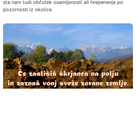
sta nam tudi občutek osamljenosti ali hrepenenje po
pozornosti iz okolice.
KO V TELESU RAVNOVESJE ELEMENTA ZEMLJE
PONAGAJA, JE NAŠ VSAKDAN MALCE TEŽJI.
Zaskrbljeni zase ali za ljudi, ki so nam pri srcu, preradi