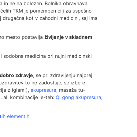
a in ne na bolezen. Bolnika obravnava
načelih TKM je pomemben cilj za uspešno
ej drugačna kot v zahodni medicini, saj ima
no mesto postavlja
življenje v skladnem
di sodobna medicina pri nujni medicinski
 dobro zdravje
, se pri zdravljenju najprej
 ozdravitev to ne zadostuje, se izbere
ija z iglami),
akupresura
,
masaža tu-
… ali kombinacije le-teh:
Qi gong akupresura
,
tih elementih
.