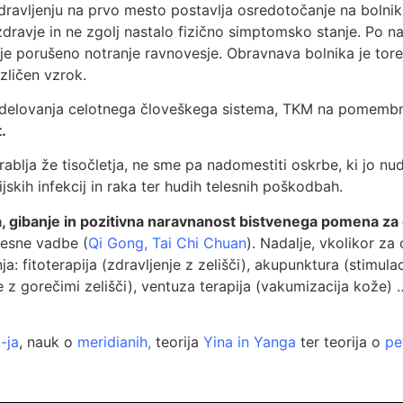
dravljenju na prvo mesto postavlja osredotočanje na bolnik
dravje in ne zgolj nastalo fizično simptomsko stanje. Po 
ok je porušeno notranje ravnovesje. Obravnava bolnika je tor
različen vzrok.
e delovanja celotnega človeškega sistema, TKM na pomemb
.
blja že tisočletja, ne sme pa nadomestiti oskrbe, ki jo nu
jskih infekcij in raka ter hudih telesnih poškodbah.
, gibanje in pozitivna naravnanost bistvenega pomena za
elesne vadbe (
Qi Gong
,
Tai Chi Chuan
). Nadalje, vkolikor za
: fitoterapija (zdravljenje z zelišči), akupunktura (stimulac
 z gorečimi zelišči), ventuza terapija (vakumizacija kože) 
-ja
, nauk o
meridianih
,
teorija
Yina in Yanga
ter teorija o
pe