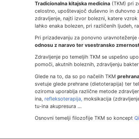
Tradicionalna kitajska medicina
(TKM) pri z
celostno, upoštevajoč duševno in duhovno z
zdravljenje, najti izvor bolezni, katere vzr
lahko enaka bolezen, pri različenih ljudeh, 
Pri prizadevanju za ponovno uravnoteženj
odnosu z naravo ter vsestransko zmernost
Zdravljenje po temeljih TKM se uspešno upora
pomoči, akutnih boleznih, zdravljenju bakteri
Glede na to, da so po načelih TKM
prehrana
svetuje glede prehrane (dietoterapija) ter t
oziroma uporablja različne metode zdravljenja
ina,
refleksoterapija
,
moksikacija (zdravljenje
tu-ina akupresura …
Osnovni temelji filozofije TKM so koncept
Qi