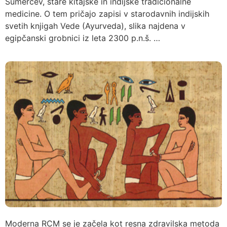
Sumercev, stare kitajske in indijske tradicionalne
medicine. O tem pričajo zapisi v starodavnih indijskih
svetih knjigah Vede (Ayurveda), slika najdena v
egipčanski grobnici iz leta 2300 p.n.š. …
Moderna RCM se je začela kot resna zdravilska metoda