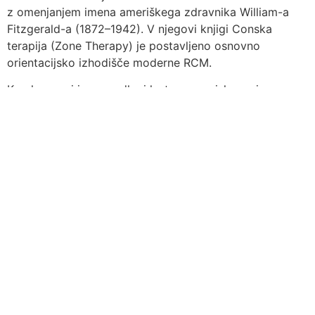
z omenjanjem imena ameriškega zdravnika William-a
Fitzgerald-a (1872–1942). V njegovi knjigi Conska
terapija (Zone Therapy) je postavljeno osnovno
orientacijsko izhodišče moderne RCM.
Korak naprej je na podlagi lastnega raziskovanja
naredila Eunice Ingham (1879-1974) z ugotovitvijo, da
stopalo ponuja zemljevid vseh telesnih delov in
organov. Iz tega je izoblikovala posebne tehnike
prijemov, ki se štejejo za pričetek sodobne
refleksoterapije.
Njeno delo nadaljuje, razširja in še poglablja njena
učenka, Hanne Marquardt, ki je avtorica številnih knjig
na temo RCM in spremljajoče problematike.
Refleksologija si v zahodnem svetu šele utira pot v
sodobno zdravstvo, in se uporablja predvsem v
preventivne namene, ni namreč metoda s katero bi